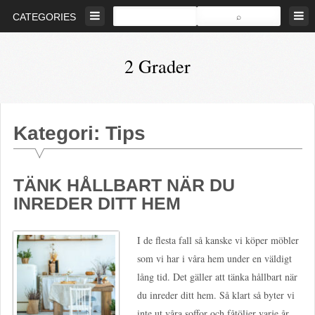
Skip
CATEGORIES
to
content
2 Grader
Bevara
den
biologiska
Kategori: Tips
mångfalden
TÄNK HÅLLBART NÄR DU
INREDER DITT HEM
I de flesta fall så kanske vi köper möbler
som vi har i våra hem under en väldigt
lång tid. Det gäller att tänka hållbart när
du inreder ditt hem. Så klart så byter vi
inte ut våra soffor och fåtöljer varje år