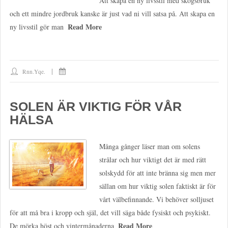
Att skapa en ny livsstil med skogsbruk
och ett mindre jordbruk kanske är just vad ni vill satsa på. Att skapa en
Read More
ny livsstil gör man
Rnn.yqe.
SOLEN ÄR VIKTIG FÖR VÅR
HÄLSA
Många gånger läser man om solens
strålar och hur viktigt det är med rätt
solskydd för att inte bränna sig men mer
sällan om hur viktig solen faktiskt är för
vårt välbefinnande. Vi behöver solljuset
för att må bra i kropp och själ, det vill säga både fysiskt och psykiskt.
Read More
De mörka höst och vintermånaderna