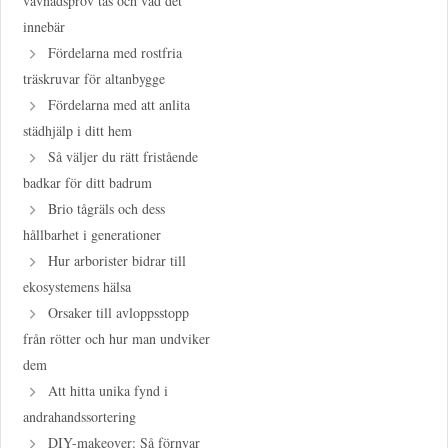
vävnadsprov tas och vad det
innebär
Fördelarna med rostfria
träskruvar för altanbygge
Fördelarna med att anlita
städhjälp i ditt hem
Så väljer du rätt fristående
badkar för ditt badrum
Brio tågräls och dess
hållbarhet i generationer
Hur arborister bidrar till
ekosystemens hälsa
Orsaker till avloppsstopp
från rötter och hur man undviker
dem
Att hitta unika fynd i
andrahandssortering
DIY-makeover: Så förnyar