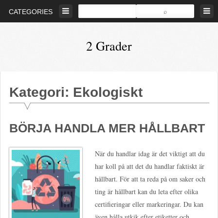
Skip
CATEGORIES
to
content
2 Grader
Bevara
den
biologiska
Kategori: Ekologiskt
mångfalden
BÖRJA HANDLA MER HÅLLBART
När du handlar idag är det viktigt att du
har koll på att det du handlar faktiskt är
hållbart. För att ta reda på om saker och
ting är hållbart kan du leta efter olika
certifieringar eller markeringar. Du kan
även hålla utkik efter etiketter och