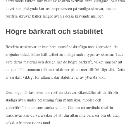
närvarande faktor, blir valet av rostfria skruvar ännu viktigare. Salt från
havet kan påskynda korrosionsprocessen på vanliga skruvar, medan
rostfria skruvar håller längre även i dessa krävande miljöer.
Högre bärkraft och stabilitet
Rostfria träskruvar är inte bara motståndskraftiga mot korrosion, de
erbjuder också bättre hållfasthet än många andra typer av skruvar. Tack
vare deras material och design har de högre bärkraft, vilket innebär att
de kan hålla samman träkonstruktioner på ett mer tillförlitligt sätt. Detta
är särskilt viktigt för altaner, där stabilitet är av yttersta vikt.
Den höga hållfastheten hos rostfria skruvar säkerställer att de förblir
stadiga även under belastning från människor, möbler och
väderförhållanden som starka vindar. Genom att använda rostfria
träskruvar kan du vara säker på att din altan inte bara ser bra ut, utan
också står emot tidens tand.