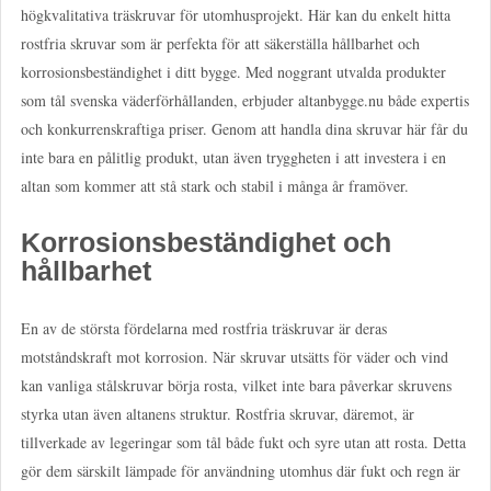
högkvalitativa träskruvar för utomhusprojekt. Här kan du enkelt hitta
rostfria skruvar som är perfekta för att säkerställa hållbarhet och
korrosionsbeständighet i ditt bygge. Med noggrant utvalda produkter
som tål svenska väderförhållanden, erbjuder altanbygge.nu både expertis
och konkurrenskraftiga priser. Genom att handla dina skruvar här får du
inte bara en pålitlig produkt, utan även tryggheten i att investera i en
altan som kommer att stå stark och stabil i många år framöver.
Korrosionsbeständighet och
hållbarhet
En av de största fördelarna med rostfria träskruvar är deras
motståndskraft mot korrosion. När skruvar utsätts för väder och vind
kan vanliga stålskruvar börja rosta, vilket inte bara påverkar skruvens
styrka utan även altanens struktur. Rostfria skruvar, däremot, är
tillverkade av legeringar som tål både fukt och syre utan att rosta. Detta
gör dem särskilt lämpade för användning utomhus där fukt och regn är