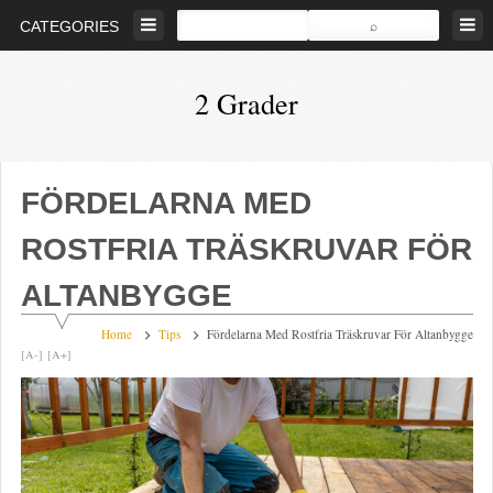
Skip
CATEGORIES
to
content
2 Grader
Bevara
den
biologiska
FÖRDELARNA MED
mångfalden
ROSTFRIA TRÄSKRUVAR FÖR
ALTANBYGGE
Home
Tips
Fördelarna Med Rostfria Träskruvar För Altanbygge
[A-]
[A+]