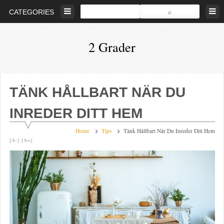
Skip
CATEGORIES
to
content
2 Grader
Bevara
den
biologiska
TÄNK HÅLLBART NÄR DU
mångfalden
INREDER DITT HEM
Home
Tips
Tänk Hållbart När Du Inreder Ditt Hem
[A-]
[A+]