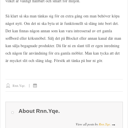
vilket är väldigt hållbart och smart för miljön.
Så klart så ska man tänkas sig för en extra gång om man behöver köpa
något nytt. Om det ni ska byta ut är funktionellt så släng inte bort det.
Det kan finnas någon annan som kan vara intresserad av ert gamla
soffbord eller köksmöbel. Sälj det på Blocket eller annan kanal där man
kan sälja begagnade produkter. Då får ni en slant till er egen inredning
och någon får användning för era gamla möbler. Man kan tycka att det
är mycket slit och släng idag. Försök att tänka på hur ni gör.
Rnn.yqe.
About
Rnn.yqe.
View all posts by
Rnn.yqe.