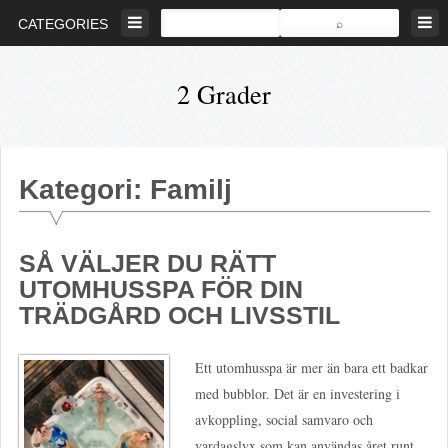
Skip
CATEGORIES
to
content
2 Grader
Bevara
den
biologiska
Kategori: Familj
mångfalden
SÅ VÄLJER DU RÄTT
UTOMHUSSPA FÖR DIN
TRÄDGÅRD OCH LIVSSTIL
Ett utomhusspa är mer än bara ett badkar
med bubblor. Det är en investering i
avkoppling, social samvaro och
vardagslyx som kan användas året runt.